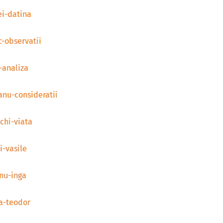
ei-datina
c-observatii
-analiza
anu-consideratii
chi-viata
i-vasile
nnu-inga
a-teodor