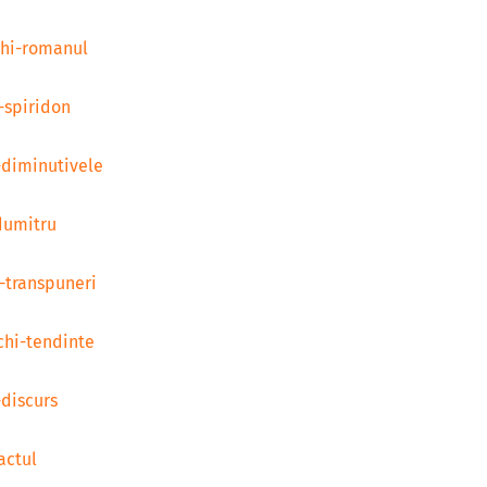
chi-romanul
-spiridon
-diminutivele
dumitru
-transpuneri
chi-tendinte
-discurs
actul