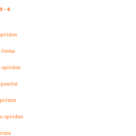
5 - 6
spiridon
u-limba
t-spiridon
-punctul
spiridon
u-spiridon
proza