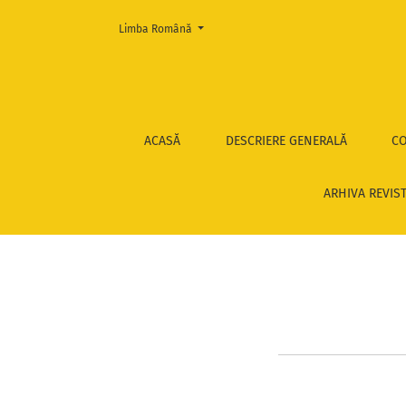
Change the language. The current language is:
Limba Română
2013, nr. 5-6
ACASĂ
DESCRIERE GENERALĂ
CO
ARHIVA REVIS