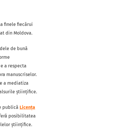
a finele fiecărui
Stat din Moldova.
rdele de bună
norme
de a respecta
pra manuscriselor.
de a mediatiza
lsurile ştiinţifice.
le publică
Licența
oferă posibilitatea
elor științifice.