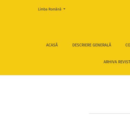
Change the language. The current language is:
Limba Română
POLITICA EDITORIALĂ
ACASĂ
DESCRIERE GENERALĂ
CO
ARHIVA REVIS