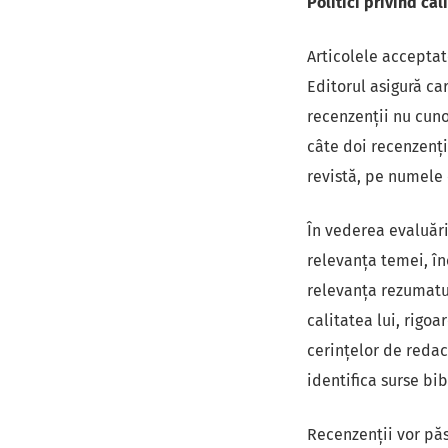
Politici privind ca
Articolele acceptat
Editorul asigură ca
recenzenții nu cuno
câte doi recenzenți
revistă, pe numele c
În vederea evaluări
relevanța temei, înc
relevanța rezumatulu
calitatea lui, rigoa
cerințelor de redact
identifica surse bib
Recenzenții vor păst