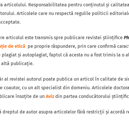
articolului. Responsabilitatea pentru conținutul și calitatea 
torului. Articolele care nu respectă regulile politicii editoria
 acceptate.
e articolul este transmis spre publicare revistei științifice
Ph
ație de etică
pe proprie răspundere, prin care confirmă caract
e plagiat şi autoplagiat, faptul că acesta nu a fost trimis la o a
 altă publicație.
r al revistei autorul poate publica un articol în calitate de si
de coautor, cu un alt specialist din domeniu. Articolele doctoran
blicare însoțite de un
Aviz
din partea conducătorului științific
ă dreptul de autor asupra articolelor fără restricții și acordă 