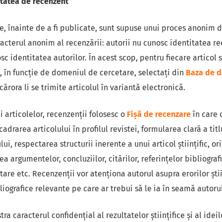
litatea de recenzent
e, înainte de a fi publicate, sunt supuse unui proces anonim 
racterul anonim al recenzării: autorii nu cunosc identitatea rec
sc identitatea autorilor. În acest scop, pentru fiecare articol
, în funcție de domeniul de cercetare, selectați din
Baza de d
ărora li se trimite articolul în variantă electronică.
i articolelor, recenzenții folosesc o
Fișă de recenzare
în care
adrarea articolului în profilul revistei, formularea clară a titlu
i, respectarea structurii inerente a unui articol ştiinţific, ori
rea argumentelor, concluziilor, citărilor, referințelor bibliogra
are etc. Recenzenţii vor atenționa autorul asupra erorilor ştii
liografice relevante pe care ar trebui să le ia în seamă autorul
ra caracterul confidenţial al rezultatelor ştiinţifice şi al idei