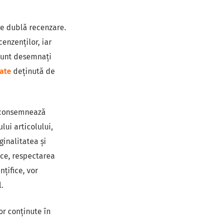
de dublă recenzare.
enzenților, iar
 sunt desemnaţi
ate
deținută de
 consemnează
lui articolului,
ginalitatea și
fice, respectarea
nţifice, vor
.
lor conţinute în