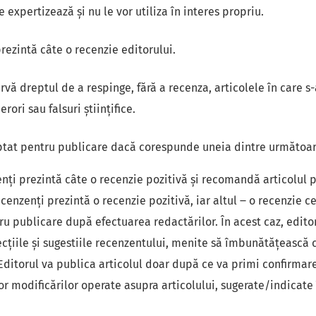
e expertizează şi nu le vor utiliza în interes propriu.
rezintă câte o recenzie editorului.
rvă dreptul de a respinge, fără a recenza, articolele în care s
rori sau falsuri științifice.
eptat pentru publicare dacă corespunde uneia dintre următoar
nți prezintă câte o recenzie pozitivă și recomandă articolul 
ecenzenți prezintă o recenzie pozitivă, iar altul ‒ o recenzie
ru publicare după efectuarea redactărilor. În acest caz, edito
cțiile și sugestiile recenzentului, menite să îmbunătățească ca
 Editorul va publica articolul doar după ce va primi confirmar
or modificărilor operate asupra articolului, sugerate/indicate