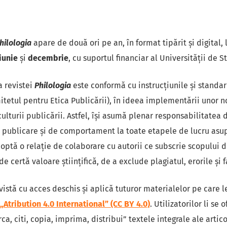
hilologia
apare de două ori pe an, în format tipărit și digital, l
iunie
și
decembrie
, cu suportul financiar al Universității de 
a revistei
Philologia
este conformă cu instrucțiunile şi standa
tetul pentru Etica Publicării), în ideea implementării unor 
culturii publicării. Astfel, îşi asumă plenar responsabilitatea 
e publicare şi de comportament la toate etapele de lucru asu
doptă o relaţie de colaborare cu autorii ce subscrie scopului 
e certă valoare ştiinţifică, de a exclude plagiatul, erorile şi fa
vistă cu acces deschis și aplică tuturor materialelor pe care 
tribution 4.0 International” (CC BY 4.0)
. Utilizatorilor li se 
ca, citi, copia, imprima, distribui” textele integrale ale articol