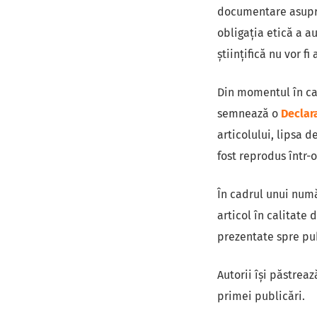
documentare asupra 
obligaţia etică a au
științifică nu vor fi
Din momentul în car
semnează o
Declar
articolului, lipsa d
fost reprodus într-o
În cadrul unui numă
articol în calitate 
prezentate spre pu
Autorii își păstreaz
primei publicări.