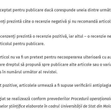
acceptat pentru publicare dacă corespunde uneia dintre următ
nți prezintă câte o recenzie negativă și nu recomandă articol
cenzenți prezintă o recenzie pozitivă, iar altul ‒ o recenzie n
icolul pentru publicare.
ticol nu va fi un pretext pentru necooperarea ulterioară cu au
 are dreptul să propună spre publicare alte articole sau o var
s în numărul următor al revistei.
 pozitive, articolele urmează a fi supuse verificării antiplagia
giat se realizează conform prevederilor
Procedurii operaționale
elor științifice elaborate în cadrul Universității de Stat din Mo