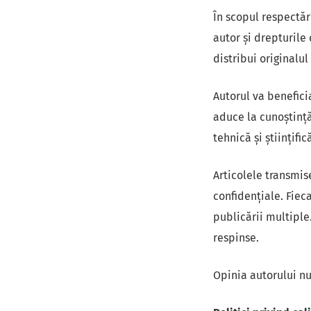
În scopul respectăr
autor şi drepturile
distribui originalul
Autorul va benefici
aduce la cunoştinţă
tehnică şi ştiinţific
Articolele transmis
confidenţiale. Fieca
publicării multiple
respinse.
Opinia autorului nu