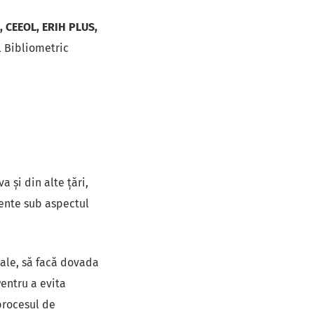
, CEEOL, ERIH PLUS,
l Bibliometric
 şi din alte ţări,
tente sub aspectul
inale, să facă dovada
Pentru a evita
 procesul de