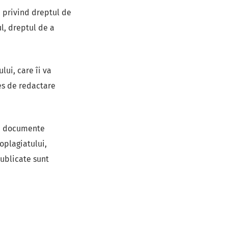
, privind dreptul de
l, dreptul de a
lui, care îi va
ces de redactare
ca documente
toplagiatului,
publicate sunt