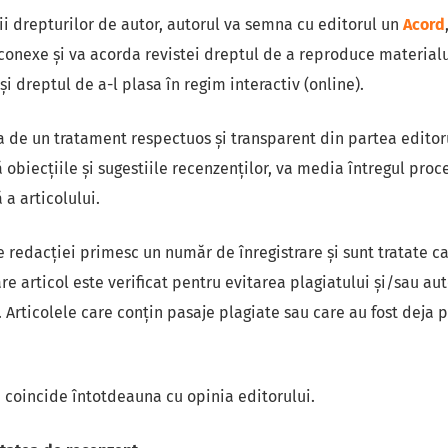
ii drepturilor de autor, autorul va semna cu editorul un
Acord
 conexe și va acorda revistei dreptul de a reproduce materialu
 și dreptul de a-l plasa în regim interactiv (online).
a de un tratament respectuos şi transparent din partea editoru
 obiecţiile şi sugestiile recenzenţilor, va media întregul pro
ă a articolului.
e redacției primesc un număr de înregistrare și sunt tratate 
re articol este verificat pentru evitarea plagiatului și/sau au
. Articolele care conţin pasaje plagiate sau care au fost deja 
 coincide întotdeauna cu opinia editorului.