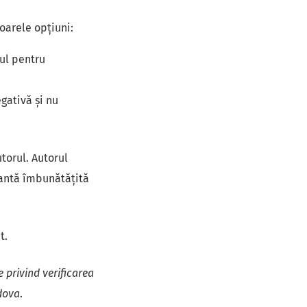
oarele opțiuni:
ul pentru
egativă și nu
torul. Autorul
iantă îmbunătățită
t.
 privind verificarea
ldova
.