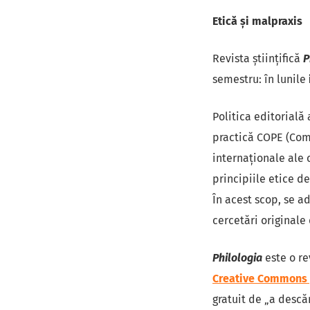
Etică și malpraxis
Revista ştiinţifică
P
semestru: în lunile
Politica editorială 
practică COPE (Comi
internaţionale ale 
principiile etice d
În acest scop, se a
cercetări originale d
Philologia
este o re
Creative Commons „A
gratuit de „a descăr