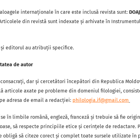
loagele internaționale în care este inclusă revista sunt:
DOAJ
 Articolele din revistă sunt indexate și arhivate în Instrumentu
 și editorul au atribuții specifice.
itatea de autor
 consacrați, dar și cercetători începători din Republica Moldova
tă articole axate pe probleme din domeniul filologiei, consis
, pe adresa de email a redacției:
philologia.if@gmail.com
rise în limbile română, engleză, franceză și trebuie să fie orig
oase, să respecte principiile etice și cerințele de redactare. 
e obligă să citeze corect şi complet toate sursele utilizate în