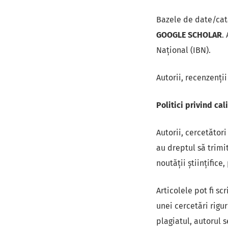
Bazele de date/cata
GOOGLE SCHOLAR
.
Național (IBN).
Autorii, recenzenții
Politici privind cal
Autorii, cercetători
au dreptul să trimi
noutăţii ştiinţifice
Articolele pot fi sc
unei cercetări rigur
plagiatul, autorul s