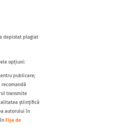
-a depistat plagiat
ele opțiuni:
pentru publicare;
 ce recomandă
rul transmite
litatea științifică
ea autorului în
 în
Fișa de