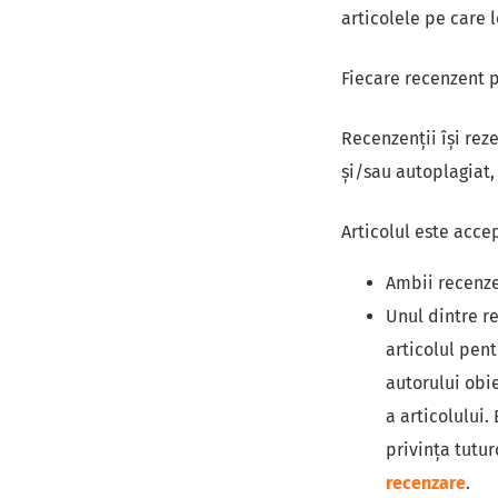
articolele pe care l
Fiecare recenzent p
Recenzenții îşi reze
și/sau autoplagiat, e
Articolul este acc
Ambii recenze
Unul dintre r
articolul pent
autorului obie
a articolului.
privința tutur
recenzare
.