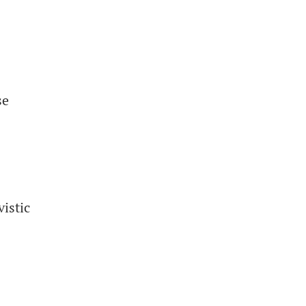
șe
vistic