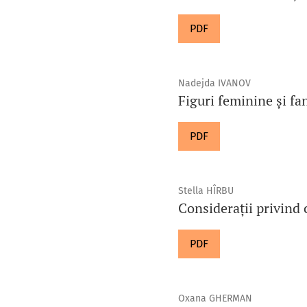
PDF
Nadejda IVANOV
Figuri feminine și fa
PDF
Stella HÎRBU
Considerații privind 
PDF
Oxana GHERMAN