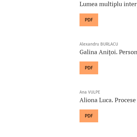
Lumea multiplu inter
PDF
Alexandru BURLACU
Galina Anițoi. Persona
PDF
Ana VULPE
Aliona Luca. Procese 
PDF