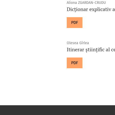
Aliona ZGARDAN-CRUDU
Dicţionar explicativ
PDF
Olesea Gîrlea
Itinerar științific al
PDF