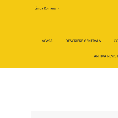
Change the language. The current language is:
Limba Română
Vol. 319 Nr. 1 (2023): Philologia
ACASĂ
DESCRIERE GENERALĂ
CO
ARHIVA REVIS