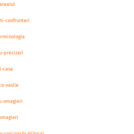
arealul
hi-confruntari
erminologia
u-precizari
i-casa
co-vasile
u-omagieri
omagieri
u-corcinschi-blitzuri