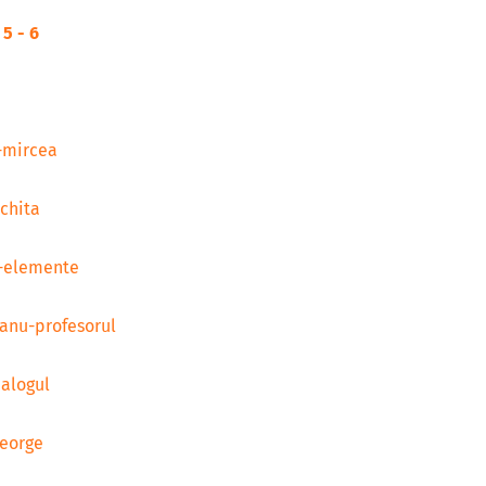
 5 - 6
-mircea
chita
u-elemente
anu-profesorul
ialogul
george