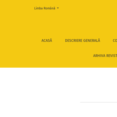
Change the language. The current language is:
Limba Română
2009, nr. 5-6
ACASĂ
DESCRIERE GENERALĂ
CO
ARHIVA REVIS