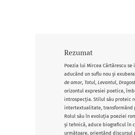
Rezumat
Poezia lui Mircea Cărtărescu se
aducând un suflu nou și exuber
de amor
,
Totul
,
Levantul
,
Dragos
orizontul expresiei poetice, îmb
introspecția. Stilul său proteic r
intertextualitate, transformând
Rolul său în evoluția poeziei ro
și tehnică, aduce biograficul în c
următoare, orientând discursul p