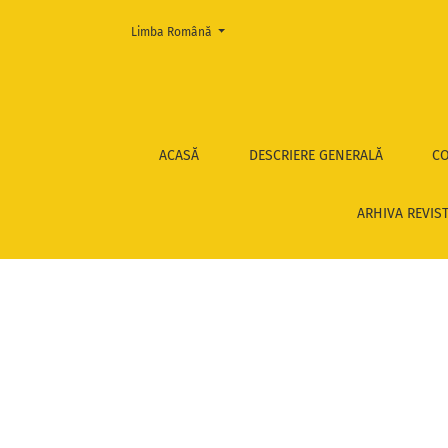
Change the language. The current language is:
Limba Română
Mircea Cărtărescu, poetul
ACASĂ
DESCRIERE GENERALĂ
CO
ARHIVA REVIS