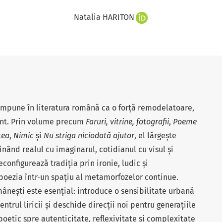
Natalia HARITON
 impune în literatura română ca o forță remodelatoare,
ant. Prin volume precum
Faruri, vitrine, fotografii
,
Poeme
tea
,
Nimic
și
Nu striga niciodată ajutor
, el lărgește
inând realul cu imaginarul, cotidianul cu visul și
econfigurează tradiția prin ironie, ludic și
 poezia într-un spațiu al metamorfozelor continue.
mânești este esențial: introduce o sensibilitate urbană
entrul liricii și deschide direcții noi pentru generațiile
oetic spre autenticitate, reflexivitate și complexitate