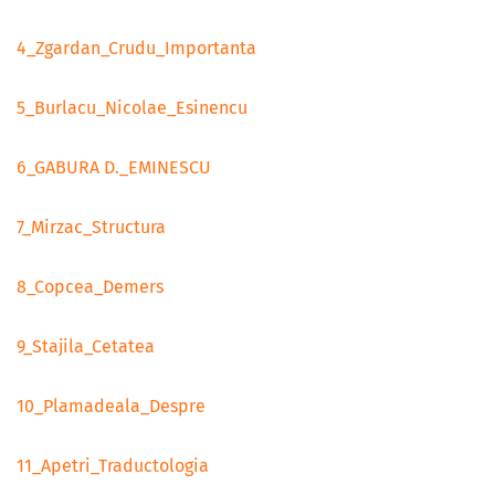
4_Zgardan_Crudu_Importanta
5_Burlacu_Nicolae_Esinencu
6_GABURA D._EMINESCU
7_Mirzac_Structura
8_Copcea_Demers
9_Stajila_Cetatea
10_Plamadeala_Despre
11_Apetri_Traductologia