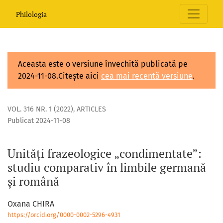
Unități frazeologice „condimentate”: studiu comparativ în
Philologia
Aceasta este o versiune învechită publicată pe
2024-11-08.Citește aici
cea mai recentă versiune
.
VOL. 316 NR. 1 (2022)
,
ARTICLES
Publicat 2024-11-08
Unități frazeologice „condimentate”:
studiu comparativ în limbile germană
și română
Oxana CHIRA
https://orcid.org/0000-0002-5296-4931