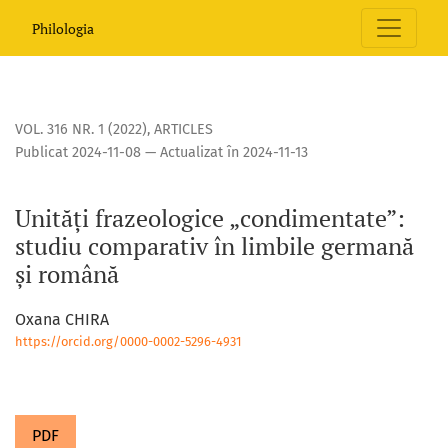
Unități frazeologice „condimentate”: studiu comparativ în
Philologia
VOL. 316 NR. 1 (2022)
,
ARTICLES
Publicat 2024-11-08 — Actualizat în 2024-11-13
Unități frazeologice „condimentate”:
studiu comparativ în limbile germană
și română
Oxana CHIRA
https://orcid.org/0000-0002-5296-4931
PDF