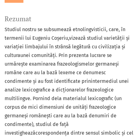
Rezumat
Studiul nostru se subsumează etnolingvisticii, care, în
termenii lui Eugeniu Coșeriu,vizează studiul varietății și
variației limbajului în strânsă legătură cu civilizația și
culturaunei comunități. Prin prezenta lucrare se
urmărește examinarea frazeologismelor germaneși
române care au la bază lexeme ce denumesc
condimente și au fost identificate prinintermediul unei
analize lexicografice a dicționarelor frazeologice
multilingve. Pornind dela materialul lexicografic (un
corpus de mici dimensiuni de unități frazeologice
germaneși românești care au la bază denumiri de
condimente), studiul de față
investigheazăcorespondența dintre sensul simbolic și cel