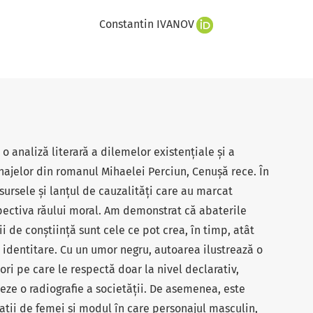
Constantin IVANOV
 o analiză literară a dilemelor existențiale și a
ajelor din romanul Mihaelei Perciun, Cenușă rece. În
rsele și lanțul de cauzalități care au marcat
ectiva răului moral. Am demonstrat că abaterile
ii de conștiință sunt cele ce pot crea, în timp, atât
uri identitare. Cu un umor negru, autoarea ilustrează o
 valori pe care le respectă doar la nivel declarativ,
lizeze o radiografie a societății. De asemenea, este
ații de femei și modul în care personajul masculin,