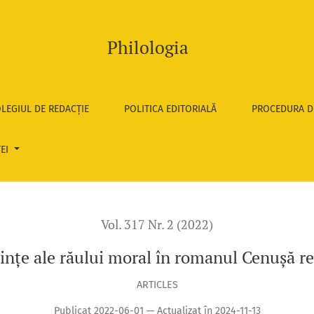
în romanul Cenușă rece, de Mihaela Perciun
Philologia
LEGIUL DE REDACȚIE
POLITICA EDITORIALĂ
PROCEDURA D
TEI
Vol. 317 Nr. 2 (2022)
ințe ale răului moral în romanul Cenușă r
ARTICLES
Publicat 2022-06-01 — Actualizat în 2024-11-13