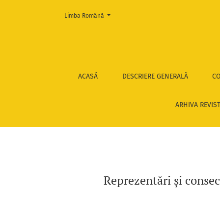
Change the language. The current language is:
Limba Română
Reprezentări și consecințe ale răului moral 
ACASĂ
DESCRIERE GENERALĂ
CO
ARHIVA REVIS
Reprezentări și consec