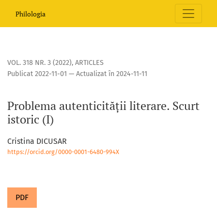
Problema autenticității literare. Scurt istoric (I)
Philologia
VOL. 318 NR. 3 (2022)
,
ARTICLES
Publicat 2022-11-01 — Actualizat în 2024-11-11
Problema autenticității literare. Scurt
istoric (I)
Cristina DICUSAR
https://orcid.org/0000-0001-6480-994X
PDF