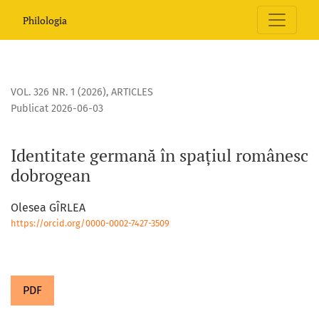
Identitate germană în spațiul românesc dobrogean
Philologia
VOL. 326 NR. 1 (2026)
,
ARTICLES
Publicat 2026-06-03
Identitate germană în spațiul românesc
dobrogean
Olesea GÎRLEA
https://orcid.org/0000-0002-7427-3509
PDF