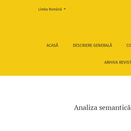
Change the language. The current language is:
Limba Română
Analiza semantică a proverbelor legate de con
ACASĂ
DESCRIERE GENERALĂ
CO
ARHIVA REVIS
Analiza semantică 