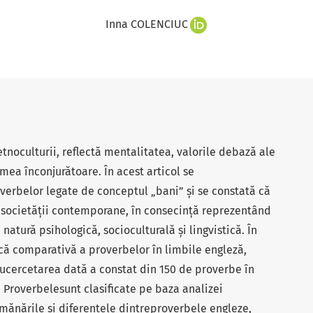
Inna COLENCIUC
etnoculturii, reflectă mentalitatea, valorile debază ale
mea înconjurătoare. În acest articol se
verbelor legate de conceptul „bani” și se constată că
a societății contemporane, în consecință reprezentând
atură psihologică, socioculturală și lingvistică. În
ică comparativă a proverbelor în limbile engleză,
rucercetarea dată a constat din 150 de proverbe în
 Proverbelesunt clasificate pe baza analizei
mănările și diferențele dintreproverbele engleze,