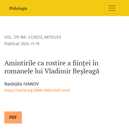
Amintirile ca rostire a ființei în romanele lui Vladimir Beșl
Philologia
VOL. 315 NR. 3 (2021)
,
ARTICLES
Publicat 2024-11-15
Amintirile ca rostire a ființei în
romanele lui Vladimir Beșleagă
Nadejda IVANOV
https://orcid.org/0000-0003-0451-444X
PDF