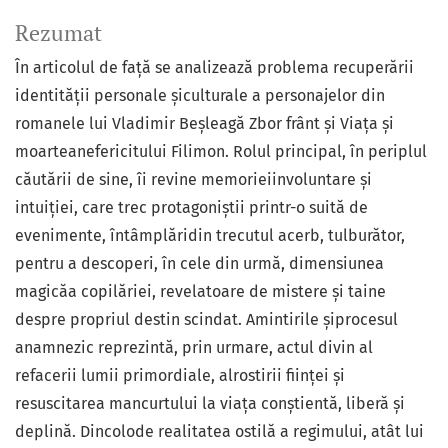
Rezumat
În articolul de față se analizează problema recuperării
identității personale șiculturale a personajelor din
romanele lui Vladimir Beșleagă Zbor frânt și Viața și
moarteanefericitului Filimon. Rolul principal, în periplul
căutării de sine, îi revine memorieiinvoluntare și
intuiției, care trec protagoniștii printr-o suită de
evenimente, întâmplăridin trecutul acerb, tulburător,
pentru a descoperi, în cele din urmă, dimensiunea
magicăa copilăriei, revelatoare de mistere și taine
despre propriul destin scindat. Amintirile șiprocesul
anamnezic reprezintă, prin urmare, actul divin al
refacerii lumii primordiale, alrostirii ființei și
resuscitarea mancurtului la viața conștientă, liberă și
deplină. Dincolode realitatea ostilă a regimului, atât lui