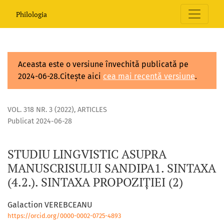
Studiu lingvistic asupra manuscrisului Sandipa. Sintaxa (4.2.
Philologia
Aceasta este o versiune învechită publicată pe
2024-06-28.Citește aici
cea mai recentă versiune
.
VOL. 318 NR. 3 (2022)
,
ARTICLES
Publicat 2024-06-28
STUDIU LINGVISTIC ASUPRA
MANUSCRISULUI SANDIPA1. SINTAXA
(4.2.). SINTAXA PROPOZIȚIEI (2)
Galaction VEREBCEANU
https://orcid.org/0000-0002-0725-4893